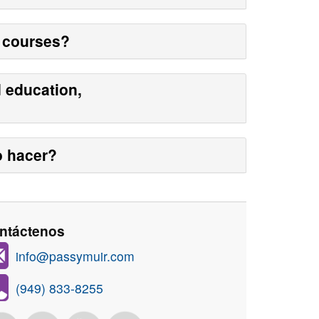
y courses?
d education,
o hacer?
ntáctenos
info@passymuir.com
(949) 833-8255