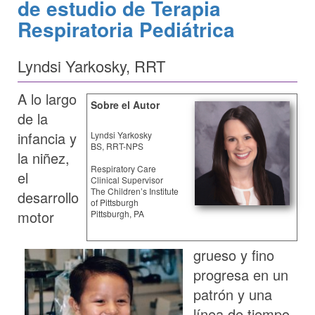
de estudio de Terapia
Respiratoria Pediátrica
Lyndsi Yarkosky, RRT
A lo largo
Sobre el Autor
de la
infancia y
Lyndsi Yarkosky
BS, RRT-NPS
la niñez,
Respiratory Care
el
Clinical Supervisor
The Children’s Institute
desarrollo
of Pittsburgh
motor
Pittsburgh, PA
grueso y fino
progresa en un
patrón y una
línea de tiempo