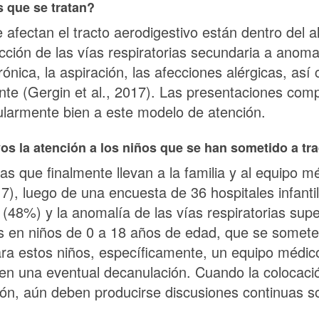
 que se tratan?
afectan el tracto aerodigestivo están dentro del al
ucción de las vías respiratorias secundaria a anoma
rónica, la aspiración, las afecciones alérgicas, así
te (Gergin et al., 2017). Las presentaciones compl
larmente bien a este modelo de atención.
vos la atención a los niños que se han sometido a t
s que finalmente llevan a la familia y al equipo mé
7), luego de una encuesta de 36 hospitales infant
o (48%) y la anomalía de las vías respiratorias sup
en niños de 0 a 18 años de edad, que se somete 
a estos niños, específicamente, un equipo médico q
en una eventual decanulación. Cuando la colocació
ción, aún deben producirse discusiones continuas s