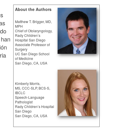
About the Authors
os
as
Matthew T. Brigger, MD,
MPH
ido
Chief of Otolaryngology,
Rady Children’s
s han
Hospital San Diego
Associate Professor of
ión
Surgery
ria
UC San Diego School
of Medicine
San Diego, CA, USA
Kimberly Morris,
MS, CCC-SLP, BCS-S,
IBCLC
Speech-Language
Pathologist
Rady Children’s Hospital
San Diego
San Diego, CA, USA