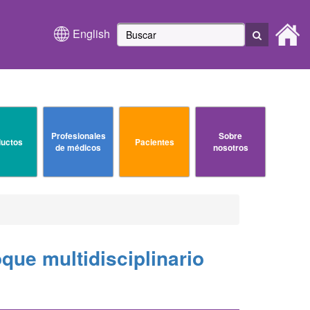
English
Profesionales
Sobre
uctos
Pacientes
de médicos
nosotros
que multidisciplinario