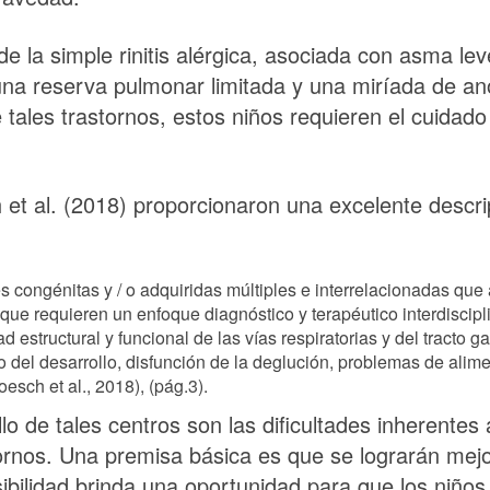
de la simple rinitis alérgica, asociada con asma le
na reserva pulmonar limitada y una miríada de an
ales trastornos, estos niños requieren el cuidado
et al. (2018) proporcionaron una excelente descrip
ongénitas y / o adquiridas múltiples e interrelacionadas que afe
 que requieren un enfoque diagnóstico y terapéutico interdiscipl
d estructural y funcional de las vías respiratorias y del tracto 
 del desarrollo, disfunción de la deglución, problemas de ali
esch et al., 2018), (pág.3).
lo de tales centros son las dificultades inherentes
tornos. Una premisa básica es que se lograrán mejor
sibilidad brinda una oportunidad para que los niñ