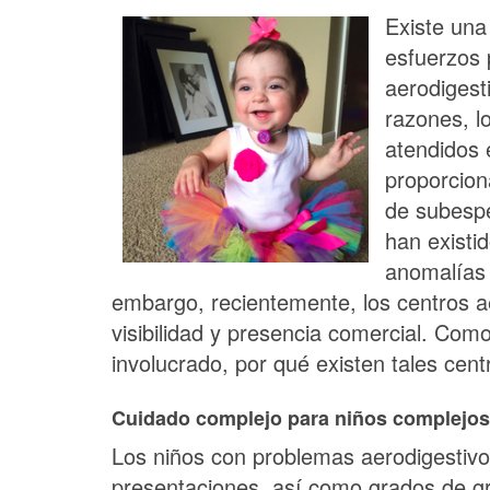
Existe una
esfuerzos 
aerodigest
razones, l
atendidos 
proporcion
de subespe
han existi
anomalías c
embargo, recientemente, los centros a
visibilidad y presencia comercial. Com
involucrado, por qué existen tales centr
Cuidado complejo para niños complejos
Los niños con problemas aerodigestiv
presentaciones, así como grados de g