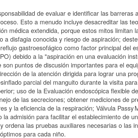
sponsabilidad de evaluar e identificar las barreras 
 proceso. Esto a menudo incluye desacreditar las t
ón médica extendida, porque estos mitos limitan la
a disfagia conocida y riesgo de aspiración; destete
reflujo gastroesofágico como factor principal del 
 (PO) debido a la "aspiración en una evaluación ins
son puntos de discusión importantes para el equip
rección de la atención dirigida para lograr una pr
sinflado parcial del manguito durante la visita pa
erior; uso de la Evaluación endoscópica flexible d
nejo de las secreciones; obtener mediciones de pre
es y la eficiencia de la respiración; Válvula
Passy M
so la admisión para facilitar el establecimiento de 
 y ordena las pruebas auxiliares necesarias o las 
s óptimos para cada niño.