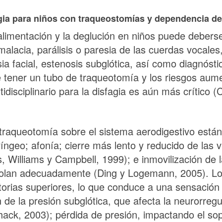
agia para niños con traqueostomías y dependencia de
la alimentación y la deglución en niños puede deber
omalacia, parálisis o paresia de las cuerdas vocales
sia facial, estenosis subglótica, así como diagnós
e tener un tubo de traqueotomía y los riesgos au
idisciplinario para la disfagia es aún más crítico
traqueotomía sobre el sistema aerodigestivo están 
ríngeo; afonía; cierre más lento y reducido de las v
, Williams y Campbell, 1999); e inmovilización de l
rolan adecuadamente (Ding y Logemann, 2005). Los
iratorias superiores, lo que conduce a una sensació
de la presión subglótica, que afecta la neurorregula
ck, 2003); pérdida de presión, impactando el sopor